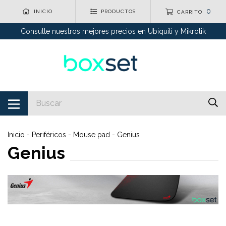
0
INICIO
PRODUCTOS
CARRITO
Consulte nuestros mejores precios en Ubiquiti y Mikrotik
Inicio
-
Periféricos
-
Mouse pad
-
Genius
Genius