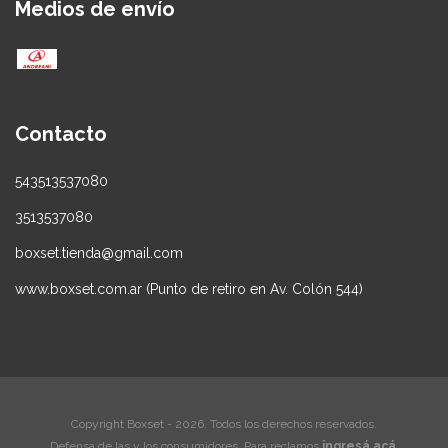
Medios de envío
Contacto
543513537080
3513537080
boxset.tienda@gmail.com
www.boxset.com.ar (Punto de retiro en Av. Colón 544)
Copyright Boxset - 2026. Todos los derechos reservados.
Defensa de las y los consumidores. Para reclamos
ingresá acá.