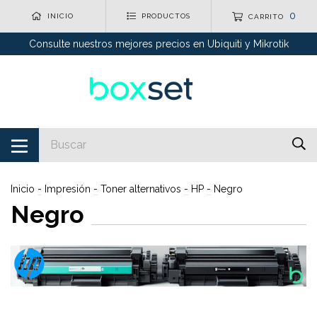
0
INICIO
PRODUCTOS
CARRITO
Consulte nuestros mejores precios en Ubiquiti y Mikrotik
Inicio
-
Impresión
-
Toner alternativos
-
HP
-
Negro
Negro