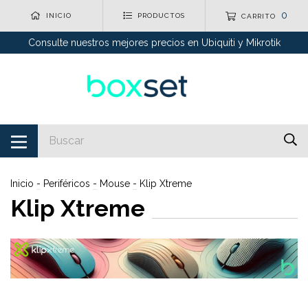
0
INICIO
PRODUCTOS
CARRITO
Consulte nuestros mejores precios en Ubiquiti y Mikrotik
Inicio
-
Periféricos
-
Mouse
-
Klip Xtreme
Klip Xtreme