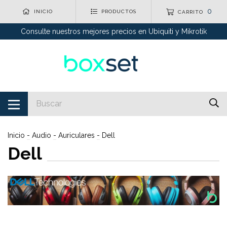
0
INICIO
PRODUCTOS
CARRITO
Consulte nuestros mejores precios en Ubiquiti y Mikrotik
Inicio
-
Audio
-
Auriculares
-
Dell
Dell