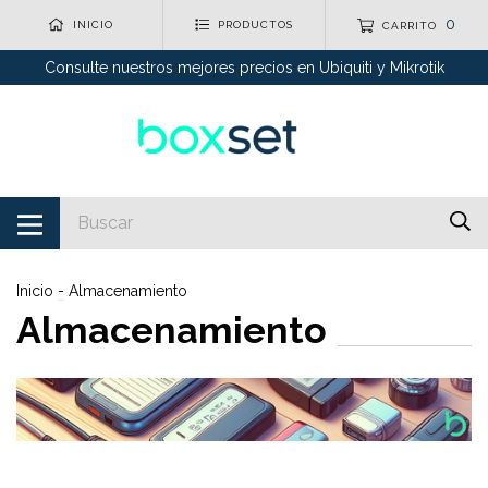
0
INICIO
PRODUCTOS
CARRITO
Consulte nuestros mejores precios en Ubiquiti y Mikrotik
Inicio
-
Almacenamiento
Almacenamiento