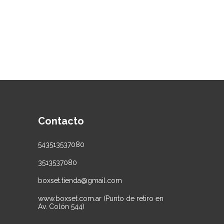
Contacto
543513537080
3513537080
boxset.tienda@gmail.com
www.boxset.com.ar (Punto de retiro en
Av. Colón 544)