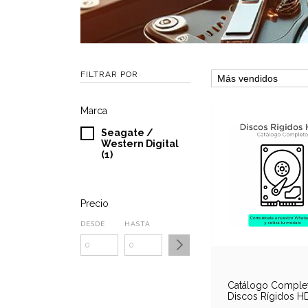
FILTRAR POR
Marca
Seagate /
Western Digital
(1)
Precio
DESDE
HASTA
Catálogo Comple
Discos Rígidos H