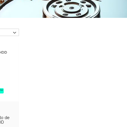
to de
DD