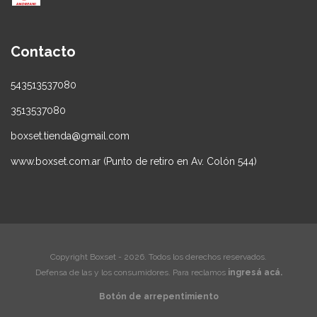
Contacto
543513537080
3513537080
boxset.tienda@gmail.com
www.boxset.com.ar (Punto de retiro en Av. Colón 544)
Copyright Boxset - 2026. Todos los derechos reservados.
Defensa de las y los consumidores. Para reclamos
ingresá acá.
Botón de arrepentimiento