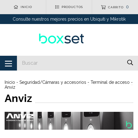
0
INICIO
PRODUCTOS
CARRITO
Consulte nuestros mejores precios en Ubiquiti y Mikrotik
Inicio
-
Seguridad/Cámaras y accesorios
-
Terminal de acceso
-
Anviz
Anviz