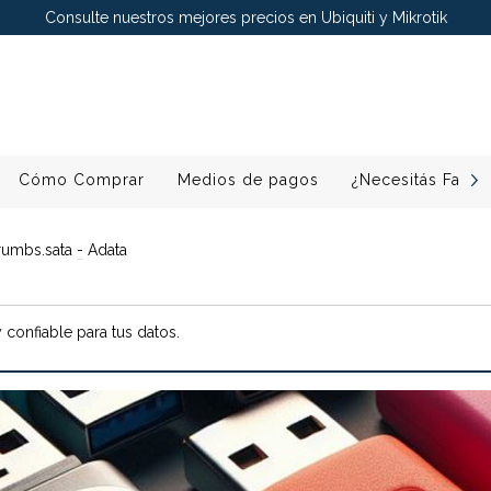
Consulte nuestros mejores precios en Ubiquiti y Mikrotik
Cómo Comprar
Medios de pagos
¿Necesitás Factu
rumbs.sata
-
Adata
confiable para tus datos.