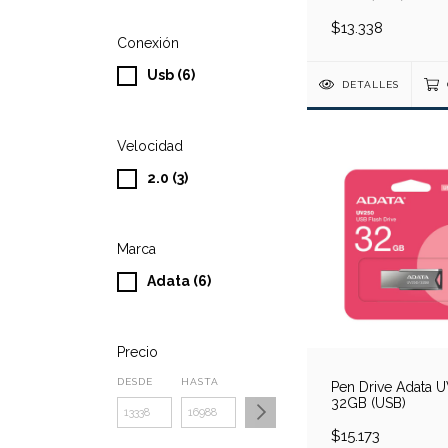
$13.338
Conexión
Usb (6)
DETALLES
Velocidad
2.0 (3)
Marca
Adata (6)
Precio
DESDE
HASTA
Pen Drive Adata 
32GB (USB)
$15.173