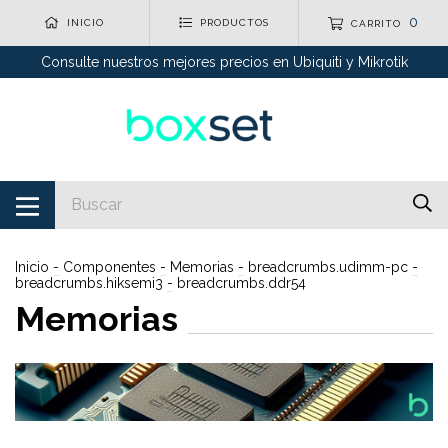
0
INICIO
PRODUCTOS
CARRITO
Consulte nuestros mejores precios en Ubiquiti y Mikrotik
Inicio
-
Componentes
-
Memorias
-
breadcrumbs.udimm-pc
-
breadcrumbs.hiksemi3
-
breadcrumbs.ddr54
Memorias